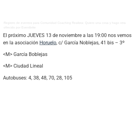
Registro de eventos
para
Comunidad Coaching Realista: Quiero una cosa y hago otra
ofrecido por
Eventbrite
El próximo JUEVES 13 de noviembre a las 19:00 nos vemos
en la asociación
Horuelo
, c/ García Noblejas, 41 bis – 3º
<M> García Boblejas
<M> Ciudad Lineal
Autobuses: 4, 38, 48, 70, 28, 105