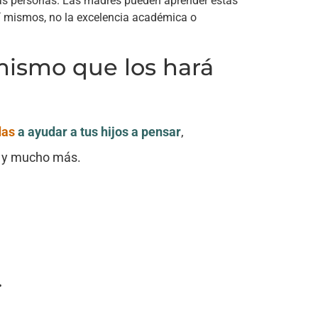
as personas. Las madres pueden aprender estas
í mismos, no la excelencia académica o
 mismo que los hará
das
a ayudar a tus hijos a pensar
,
as y mucho más.
.