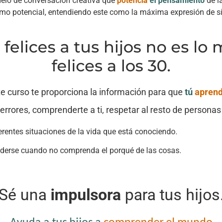
lo de conversación creativa que
potencia
el pensamiento
de l
imo potencial, entendiendo este como la máxima expresión de s
felices a tus hijos no es lo
felices a los 30.
te curso te proporciona la información para que
tú
apren
 errores, comprenderte a ti, respetar al resto de person
ferentes situaciones de la vida que está conociendo.
nderse cuando no comprenda el porqué de las cosas.
Sé una
impulsora
para tus hijos