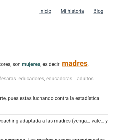
Inicio
Mi historia
Blog
madres
tores, son
mujeres
, es decir:
.
rofesaras. educadores, educadoras… adultos
te, pues estas luchando contra la estadística.
coaching adaptada a las madres (venga… vale… y