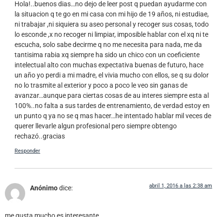
Hola!..buenos dias…no dejo de leer post q puedan ayudarme con
la situacion q te go en mi casa con mi hijo de 19 años, ni estudiae,
ni trabajar ,ni siquiera su aseo personal y recoger sus cosas, todo
lo esconde ,x no recoger ni limpiar, imposible hablar con el xq ni te
escucha, solo sabe decirme q no me necesita para nada, me da
tantisima rabia xq siempre ha sido un chico con un coeficiente
intelectual alto con muchas expectativa buenas de futuro, hace
un año yo perdi a mi madre, el vivia mucho con ellos, se q su dolor
no lo trasmite al exterior y poco a poco le veo sin ganas de
avanzar…aunque para ciertas cosas de au interes siempre esta al
100%..no falta a sus tardes de entrenamiento, de verdad estoy en
un punto q ya no se q mas hacer…he intentado hablar mil veces de
querer llevarle algun profesional pero siempre obtengo
rechazó..gracias
Responder
abril 1, 2016 a las 2:38 am
Anónimo
dice:
me gusta mucho es interesante.