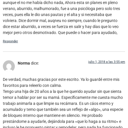
aunque el no me había dicho nada, Ahora esta sn planes en pleno
verano, aburrido, malhumorado, fue a una psicóloga pero solo tres
veces, pues ella le dio unas pautas y el alta y si necesitaba que
volviera. Dice dormir mal, auqneu no siempre, cuando le pregunto
dice estar aburrido, a veces se fuerza en salir y hay días que lo veo
mejor pero otros desmotivado. Que puede o hacer para ayudado,
Responder
julio 1, 2018 a las 3:55 pm
Norma
dice:
De verdad, muchas gracias por este escrito. Ya lo guardé entre mis
favoritos para releerlo con calma.
Tengo una hija de 20 años a la que he querido ayudar sin que sienta
temor a hablar por ser su mamá. Específicamente me cuesta mucho
trabajo animarla a que limpie su recámara. Es un cáos eterno y
acumulado y temo que también sea un reflejo de «algo», una especie
de bloqueo interno que mantiene en silencio. He probado
prestándome a ayudarle, dejándola para «que lo haga a su ritmo» e
incluso le he propuesto pintar y remodelar, pero nada ha funcionado,