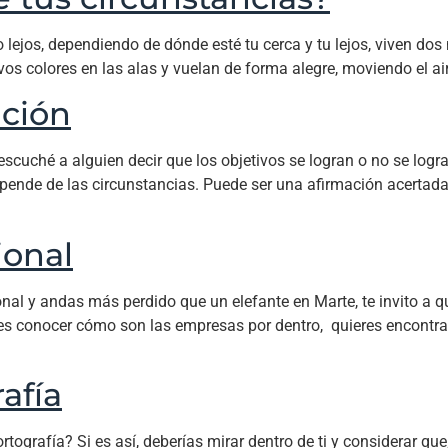
 o lejos, dependiendo de dónde esté tu cerca y tu lejos, viven 
vos colores en las alas y vuelan de forma alegre, moviendo el air
ación
escuché a alguien decir que los objetivos se logran o no se logr
pende de las circunstancias. Puede ser una afirmación acerta
ional
al y andas más perdido que un elefante en Marte, te invito a que
s conocer cómo son las empresas por dentro, quieres encontrar 
afía
tografía? Si es así, deberías mirar dentro de ti y considerar que,