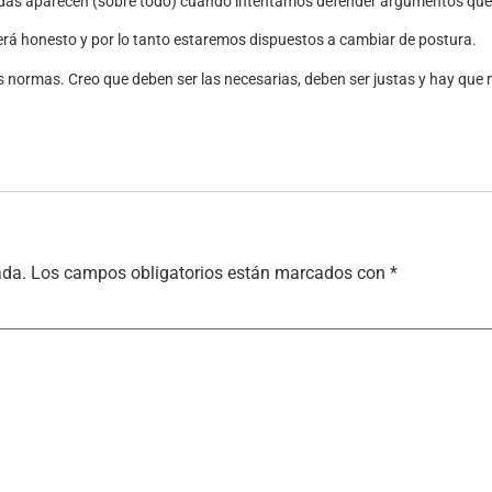
das aparecen (sobre todo) cuando intentamos defender argumentos que n
será honesto y por lo tanto estaremos dispuestos a cambiar de postura.
 normas. Creo que deben ser las necesarias, deben ser justas y hay que m
ada.
Los campos obligatorios están marcados con
*