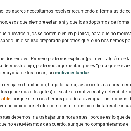
e los padres necesitamos resolver recurriendo a fórmulas de e
jenos, esos que siempre están ahí y que los adoptamos de form
e nuestros hijos se porten bien en público, para que no moles
usando un discurso preparado por otros que, o no nos hemos pa
os dos errores. Primero podemos explicar (por decir algo) que la
ncia de nuestro hijo, podemos argumentar que es “para que encue
a mayoría de los casos, un
motivo estándar
.
 recoja su habitación, haga la cama, se acueste a su hora o no 
los gobiernos o los jefes) o existe un motivo real y defendible,
icable
, porque si no nos hemos parado a averiguar los motivos 
será percibido por el otro como una imposición dictatorial e injus
artes debemos ir a trabajar una hora antes “porque es lo que de
que no estuviéramos de acuerdo, aunque no compartiéramos el i